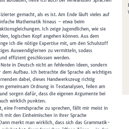
sis aufbauen, helfe ich auch bei verwandten Sprachen
zierter gemacht, als es ist. Am Ende läuft vieles auf
einfache Mathematik hinaus – etwa beim
ktionsgleichungen. Ich zeige Jugendlichen, wie sie
hlen, logischen Kopf angehen können. Aus dem
ge ich die nötige Expertise mit, um den Schulstoff
tiges Auswendiglernen zu vermitteln, sodass
und effizient geschlossen werden.
e Note in Deutsch nicht an fehlenden Ideen, sondern
 dem Aufbau. Ich betrachte die Sprache als wichtiges
rnenden dabei, dieses Handwerkszeug richtig
gen gemeinsam Ordnung in Textanalysen, feilen am
 und sorgen dafür, dass die eigenen Argumente bei
auch wirklich punkten.
t, eine Fremdsprache zu sprechen, fällt mir meist in
ch mit den Einheimischen in ihrer Sprache
Dann merkt man wirklich, dass sich das Grammatik-