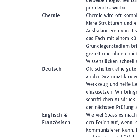
derselben logischen Ba
problemlos weiter.
Chemie
Chemie wird oft kompli
klare Strukturen und 
Ausbalancieren von Rea
das Fach mit einem kü
Grundlagenstudium brin
gezielt und ohne unnö
Wissenslücken schnell 
Deutsch
Oft scheitert eine gut
an der Grammatik oder
Werkzeug und helfe Le
einzusetzen. Wir brin
schriftlichen Ausdruck
der nächsten Prüfung 
Englisch &
Wie viel Spass es mach
Französisch
den Ferien auf, wenn i
kommunizieren kann. 