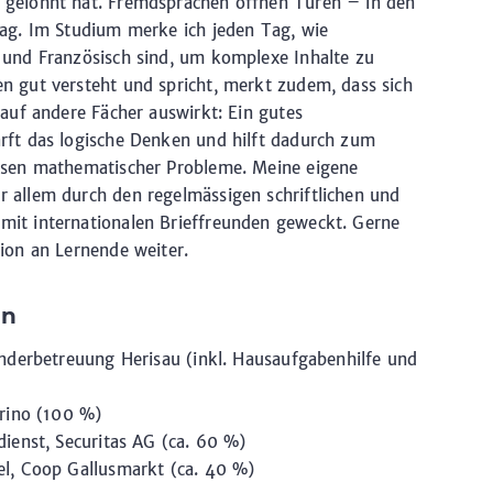
 gelohnt hat. Fremdsprachen öffnen Türen – in den
tag. Im Studium merke ich jeden Tag, wie
 und Französisch sind, um komplexe Inhalte zu
n gut versteht und spricht, merkt zudem, dass sich
 auf andere Fächer auswirkt: Ein gutes
rft das logische Denken und hilft dadurch zum
Lösen mathematischer Probleme. Meine eigene
 allem durch den regelmässigen schriftlichen und
mit internationalen Brieffreunden geweckt. Gerne
tion an Lernende weiter.
en
Kinderbetreuung Herisau (inkl. Hausaufgabenhilfe und
orino (100 %)
dienst, Securitas AG (ca. 60 %)
el, Coop Gallusmarkt (ca. 40 %)