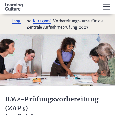
Jetzt anmelden für den
Progymi Infoabend
am
2.
September
und
30. September 2026!
BM2-Prüfungsvorbereitung
(ZAP3)