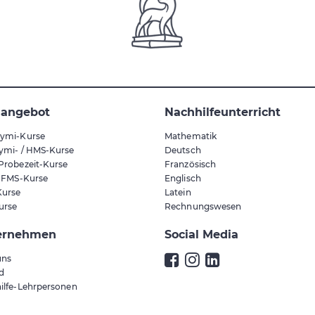
sangebot
Nachhilfeunterricht
ymi-Kurse
Mathematik
ymi- / HMS-Kurse
Deutsch
Probezeit-Kurse
Französisch
/ FMS-Kurse
Englisch
urse
Latein
urse
Rechnungswesen
ernehmen
Social Media
uns
ld
ilfe-Lehrpersonen