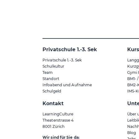
Privatschule 1.-3. Sek
Kur
Privatschule 1.-3. Sek
Langg
Schulkultur
Kurzg
Team
Gymi 
Standort
BM1- 
Infoabend und Aufnahme
BM2-K
Schulgeld
IMS-K
Kontakt
Unt
LearningCulture
Über 
Theaterstrasse 4
Leitbi
8001
Zürich
Nachh
Blog
Wir sind für Sie da:
Jobs