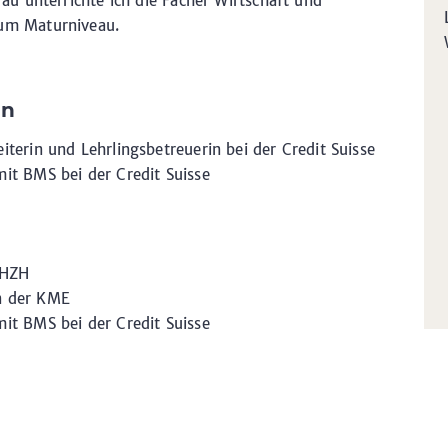
rau unterrichte ich die Fächer Wirtschaft und
um Maturniveau.
en
terin und Lehrlingsbetreuerin bei der Credit Suisse
it BMS bei der Credit Suisse
PHZH
n der KME
it BMS bei der Credit Suisse