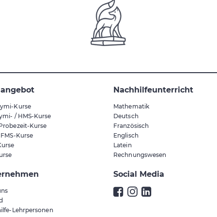
sangebot
Nachhilfeunterricht
ymi-Kurse
Mathematik
ymi- / HMS-Kurse
Deutsch
Probezeit-Kurse
Französisch
/ FMS-Kurse
Englisch
urse
Latein
urse
Rechnungswesen
ernehmen
Social Media
uns
ld
ilfe-Lehrpersonen