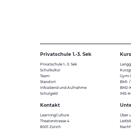
Privatschule 1.-3. Sek
Kur
Privatschule 1.-3. Sek
Langg
Schulkultur
Kurzg
Team
Gymi 
Standort
BM1- 
Infoabend und Aufnahme
BM2-K
Schulgeld
IMS-K
Kontakt
Unt
LearningCulture
Über 
Theaterstrasse 4
Leitbi
8001
Zürich
Nachh