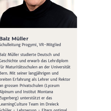
Balz Müller
Schulleitung Progymi, VR-Mitglied
Balz Müller studierte Deutsch und
Geschichte und erwarb das Lehrdiplom
für Maturitätsschulen an der Universität
Bern. Mit seiner langjährigen und
breiten Erfahrung als Lehrer und Rektor
an grossen Privatschulen (Lyceum
Alpinum und Institut Montana
Zugerberg) unterstützt er das
LearningCulture Team im Dreieck
Schüler - Lehrperson - Eltern optimal.