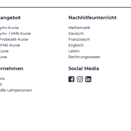
sangebot
Nachhilfeunterricht
ymi-Kurse
Mathematik
ymi- / HMS-Kurse
Deutsch
Probezeit-Kurse
Französisch
/ FMS-Kurse
Englisch
urse
Latein
urse
Rechnungswesen
ernehmen
Social Media
uns
ld
ilfe-Lehrpersonen