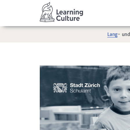
Lang
- un