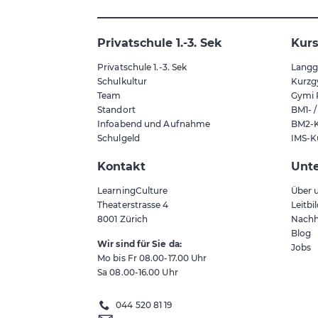
Privatschule 1.-3. Sek
Kur
Privatschule 1.-3. Sek
Langg
Schulkultur
Kurzg
Team
Gymi 
Standort
BM1- 
Infoabend und Aufnahme
BM2-K
Schulgeld
IMS-K
Kontakt
Unt
LearningCulture
Über 
Theaterstrasse 4
Leitbi
8001
Zürich
Nachh
Blog
Wir sind für Sie da:
Jobs
Mo bis Fr 08.00-17.00 Uhr
Sa 08.00-16.00 Uhr
044 520 81 19